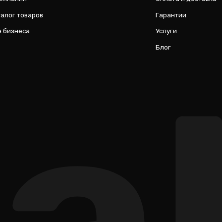
al
ИП Соловьев Е. В. ИНН 027320312011