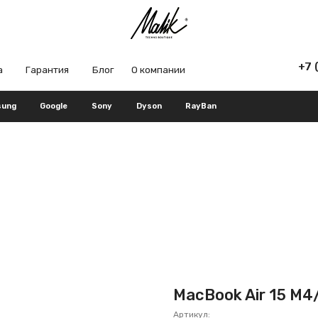
+7 (965) 666-66
рантия
Блог
О компании
Google
Sony
Dyson
RayBan
MacBook Air 15 M4
Артикул: