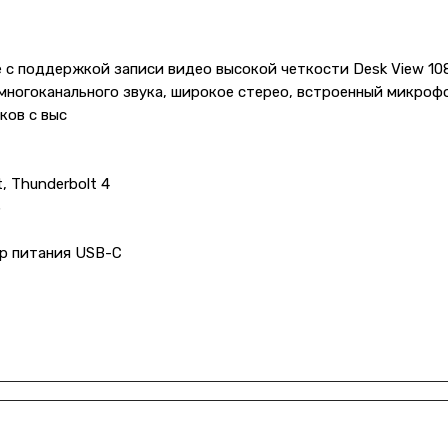
e с поддержкой записи видео высокой четкости Desk View 10
ногоканального звука, широкое стерео, встроенный микрофо
ков с выс
, Thunderbolt 4
3
ер питания USB-C