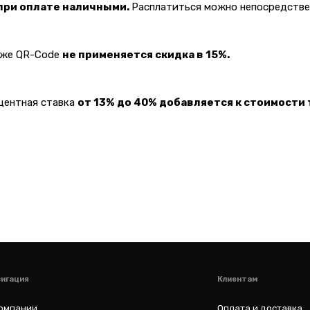
 при оплате наличными.
Расплатиться можно непосредствен
Клиентам
акже QR-Code
не применяется скидка в 15%.
Оплата и доставка
варов
Гарантии
оцентная ставка
от 13% до 40% добавляется к стоимости 
а
Услуги
Блог