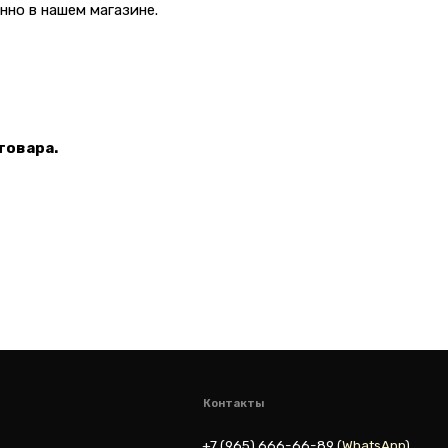
но в нашем магазине.
Контакты
+7 (965) 666-66-8
9
(
WhatsАpp
)
malikpochinit@mail.ru
товара.
Пн-Пт: 10:00 — 21:00
Сб-Вс: 10:00 — 20:00
vk