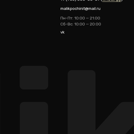
ik
Разработка: youx.agency