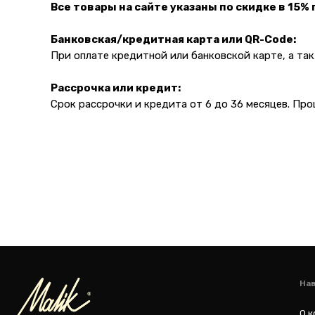
Все товары на сайте указаны по скидке в 15%
Банковская/кредитная карта или QR-Code:
Навигация
При оплате кредитной или банковской карте, а т
О компании
Рассрочка или кредит:
Каталог то
Срок рассрочки и кредита от 6 до 36 месяцев. Пр
Адрес магазина:
Для бизнес
Карла Маркса 25, 1
этаж
Показать на карте