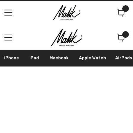
Поиск
Корзина
iPhone
iPad
Macbook
Apple Watch
AirPods
Samsung
Googl