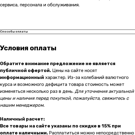
Адрес магазина:
vk
сервиса, персонала и обслуживания.
Карла Маркса 25, 1 этаж
Показать на карте
Навигация
Клиентам
Способы оплаты
О компании
Оплата и доставка
Условия оплаты
Каталог товаров
Гарантии
Для бизнеса
Услуги
Обратите внимание предложение не является
Блог
публичной офертой.
Цены на сайте носят
информационный
характер. Из-за колебаний валютного
курса и возможного дефицита товара стоимость может
@ 2019-2026 imalik.ru |
Политика конфиденциальности
изменяться несколько раз в день.
Для уточнения актуальной
ИП Соловьев Е. В. ИНН 027320312011
цены и наличия перед покупкой, пожалуйста, свяжитесь с
нашим менеджером.
Разработка: youx.agency
Наличный расчет:
Все товары на сайте указаны по скидке в 15% при
оплате наличными.
Расплатиться можно непосредственно