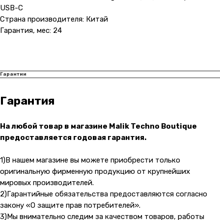
USB-C
Страна производителя: Китай
Гарантия, мес: 24
Гарантии
Гарантия
На любой товар в магазине Malik Techno Boutique
предоставляется годовая гарантия.
Контакты
1)В нашем магазине вы можете приобрести только
+7 (965) 666-66-8
9
(
WhatsАpp
)
оригинальную фирменную продукцию от крупнейших
malikpochinit@mail.ru
мировых производителей.
Пн-Пт: 10:00 — 21:00
2)Гарантийные обязательства предоставляются согласно
Сб-Вс: 10:00 — 20:00
закону «О защите прав потребителей».
3)Мы внимательно следим за качеством товаров, работы