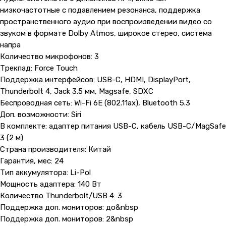
низкочастотные с подавлением резонанса, поддержка
пространственного аудио при воспроизведении видео со
звуком в формате Dolby Atmos, широкое стерео, система
напра
Количество микрофонов: 3
Трекпад: Force Touch
Поддержка интерфейсов: USB-C, HDMI, DisplayPort,
Thunderbolt 4, Jack 3.5 мм, Magsafe, SDXC
Беспроводная сеть: Wi-Fi 6E (802.11ax), Bluetooth 5.3
Доп. возможности: Siri
В комплекте: адаптер питания USB-C, кабель USB-C/MagSafe
3 (2 м)
Страна производителя: Китай
Гарантия, мес: 24
Тип аккумулятора: Li-Pol
Мощность адаптера: 140 Вт
Контакты
Количество Thunderbolt/USB 4: 3
+7 (965) 666-66-8
9
(
WhatsАpp
)
Поддержка доп. мониторов: до&nbsp
Поддержка доп. мониторов: 2&nbsp
malikpochinit@mail.ru