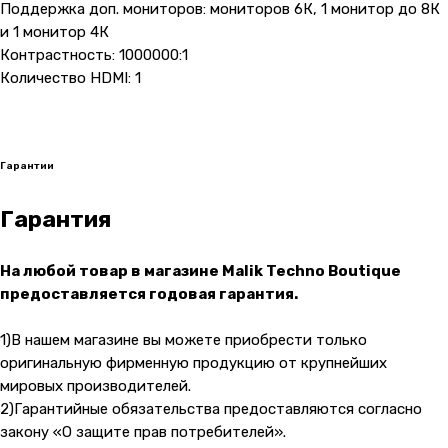
Поддержка доп. мониторов: мониторов 6К, 1 монитор до 8К
Пн-Пт: 10:00 — 21:00
Сб-Вс: 10:00 — 20:00
и 1 монитор 4К
Контрастность: 1000000:1
Количество HDMI: 1
Адрес магазина:
vk
Карла Маркса 25, 1 этаж
Показать на карте
Гарантии
Навигация
Клиентам
О компании
Оплата и доставка
Гарантия
Каталог товаров
Гарантии
На любой товар в магазине Malik Techno Boutique
Для бизнеса
Услуги
предоставляется годовая гарантия.
Блог
1)В нашем магазине вы можете приобрести только
оригинальную фирменную продукцию от крупнейших
@ 2019-2026 imalik.ru |
Политика конфиденциальности
мировых производителей.
ИП Соловьев Е. В. ИНН 027320312011
2)Гарантийные обязательства предоставляются согласно
Разработка: youx.agency
закону «О защите прав потребителей».