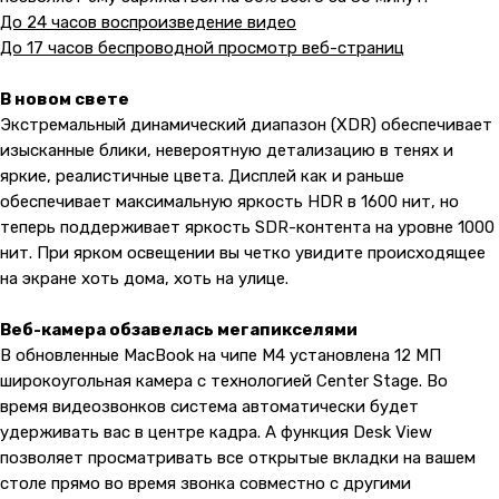
До 24 часов воспроизведение видео
До 17 часов беспроводной просмотр веб-страниц
В новом свете
Экстремальный динамический диапазон (XDR) обеспечивает
изысканные блики, невероятную детализацию в тенях и
яркие, реалистичные цвета. Дисплей как и раньше
обеспечивает максимальную яркость HDR в 1600 нит, но
теперь поддерживает яркость SDR-контента на уровне 1000
нит. При ярком освещении вы четко увидите происходящее
на экране хоть дома, хоть на улице.
Веб-камера обзавелась мегапикселями
В обновленные MacBook на чипе М4 установлена 12 МП
широкоугольная камера с технологией Center Stage. Во
время видеозвонков система автоматически будет
удерживать вас в центре кадра. А функция Desk View
позволяет просматривать все открытые вкладки на вашем
столе прямо во время звонка совместно с другими