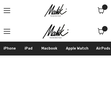
Поиск
Корзина
iPhone
iPad
Macbook
Apple Watch
AirPods
Samsung
Googl