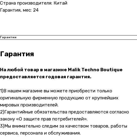
Страна производителя: Китай
Гарантия, мес: 24
Гарантии
Гарантия
На любой товар в магазине Malik Techno Boutique
предоставляется годовая гарантия.
Контакты
1)В нашем магазине вы можете приобрести только
+7 (965) 666-66-8
9
(
WhatsАpp
)
оригинальную фирменную продукцию от крупнейших
malikpochinit@mail.ru
мировых производителей.
2)Гарантийные обязательства предоставляются согласно
Пн-Пт: 10:00 — 21:00
Сб-Вс: 10:00 — 20:00
закону «О защите прав потребителей».
3)Мы внимательно следим за качеством товаров, работы
Адрес магазина:
vk
сервиса, персонала и обслуживания.