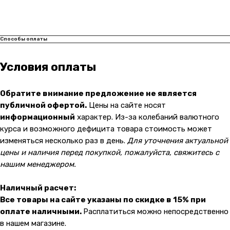
Карла Маркса 25, 1 этаж
Показать на карте
Способы оплаты
Навигация
Клиентам
О компании
Оплата и доставка
Условия оплаты
Каталог товаров
Гарантии
Для бизнеса
Услуги
Обратите внимание предложение не является
публичной офертой.
Цены на сайте носят
Блог
информационный
характер. Из-за колебаний валютного
курса и возможного дефицита товара стоимость может
изменяться несколько раз в день.
Для уточнения актуальной
@ 2019-2026 imalik.ru |
Политика конфиденциальности
цены и наличия перед покупкой, пожалуйста, свяжитесь с
ИП Соловьев Е. В. ИНН 027320312011
нашим менеджером.
Разработка: youx.agency
malik
Наличный расчет:
Все товары на сайте указаны по скидке в 15% при
оплате наличными.
Расплатиться можно непосредственно
в нашем магазине.