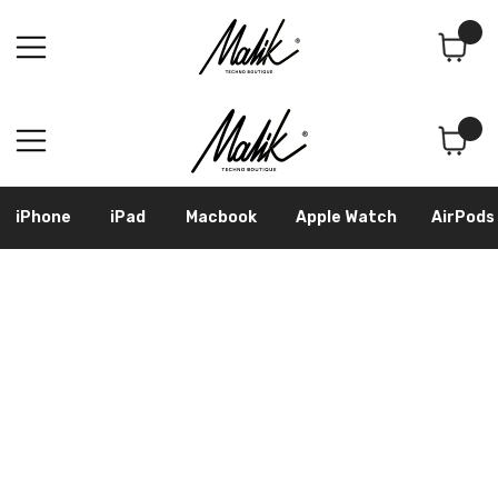
Поиск
Корзина
iPhone
iPad
Macbook
Apple Watch
AirPods
Samsung
Googl