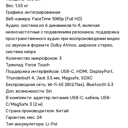
Вес: 1,55 кг
Графика: интегрированная
Веб-камера: FaceTime 1080p (Full HD)
Аудио: система из 6 динамиков hi-fi, включая
низкочастотные с подавлением резонанса, поддержка
Контакты
пространственного аудио при воспроизведении видео
со звуком в формате Dolby Atmos, широкое стерео,
+7 (965) 666-66-8
9
(
WhatsАpp
)
система напра
malikpochinit@mail.ru
Количество микрофонов: 3
Пн-Пт: 10:00 — 21:00
Трекпад: Force Touch
Сб-Вс: 10:00 — 20:00
Поддержка интерфейсов: USB-C, HDMI, DisplayPort,
Thunderbolt 4, Jack 3.5 мм, Magsafe, SDXC
Адрес магазина:
vk
Беспроводная сеть: Wi-Fi 6E (802.11ax), Bluetooth 5.3
Карла Маркса 25, 1 этаж
Доп. возможности: Siri
Показать на карте
В комплекте: адаптер питания USB-C, кабель USB-
C/MagSafe 3 (2 м)
Навигация
Клиентам
Страна производителя: Китай
Гарантия, мес: 24
О компании
Оплата и доставка
Тип аккумулятора: Li-Pol
Каталог товаров
Гарантии