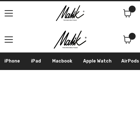
Поиск
Корзина
iPhone
iPad
Macbook
Apple Watch
AirPods
Samsung
Googl