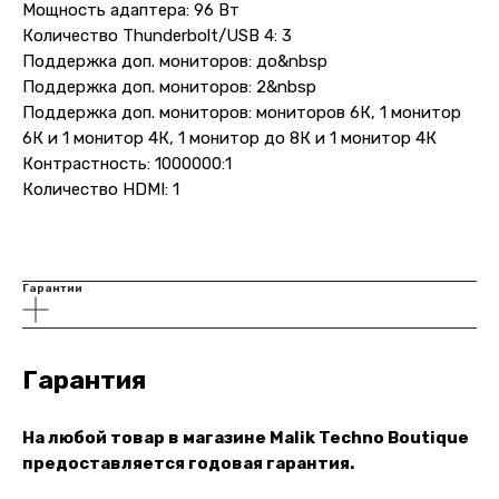
Мощность адаптера: 96 Вт
Для бизнеса
Услуги
Количество Thunderbolt/USB 4: 3
Поддержка доп. мониторов: до&nbsp
Блог
Поддержка доп. мониторов: 2&nbsp
Поддержка доп. мониторов: мониторов 6К, 1 монитор
6К и 1 монитор 4К, 1 монитор до 8К и 1 монитор 4К
@ 2019-2026 imalik.ru |
Политика конфиденциальности
Контрастность: 1000000:1
ИП Соловьев Е. В. ИНН 027320312011
Количество HDMI: 1
Разработка: youx.agency
malik
Гарантии
Гарантия
На любой товар в магазине Malik Techno Boutique
предоставляется годовая гарантия.