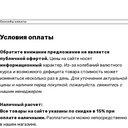
Карла Маркса 25, 1 этаж
Показать на карте
Способы оплаты
Навигация
Клиентам
О компании
Оплата и доставка
Условия оплаты
Каталог товаров
Гарантии
Для бизнеса
Услуги
Обратите внимание предложение не является
публичной офертой.
Цены на сайте носят
Блог
информационный
характер. Из-за колебаний валютного
курса и возможного дефицита товара стоимость может
изменяться несколько раз в день.
Для уточнения актуальной
@ 2019-2026 imalik.ru |
Политика конфиденциальности
цены и наличия перед покупкой, пожалуйста, свяжитесь с
ИП Соловьев Е. В. ИНН 027320312011
нашим менеджером.
Разработка: youx.agency
malik
Наличный расчет:
Все товары на сайте указаны по скидке в 15% при
оплате наличными.
Расплатиться можно непосредственно
в нашем магазине.