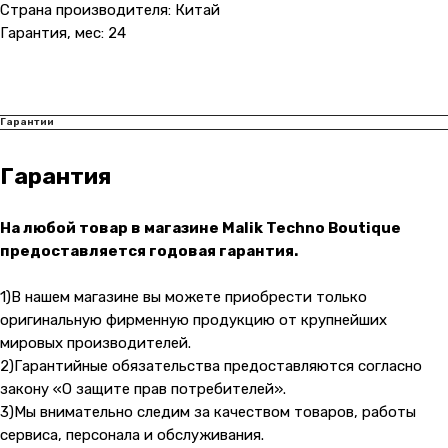
Страна производителя: Китай
Гарантия, мес: 24
Гарантии
Гарантия
На любой товар в магазине Malik Techno Boutique
предоставляется годовая гарантия.
Контакты
1)В нашем магазине вы можете приобрести только
+7 (965) 666-66-8
9
(
WhatsАpp
)
оригинальную фирменную продукцию от крупнейших
malikpochinit@mail.ru
мировых производителей.
2)Гарантийные обязательства предоставляются согласно
Пн-Пт: 10:00 — 21:00
Сб-Вс: 10:00 — 20:00
закону «О защите прав потребителей».
3)Мы внимательно следим за качеством товаров, работы
Адрес магазина:
vk
сервиса, персонала и обслуживания.