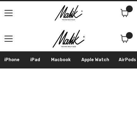
Поиск
Корзина
iPhone
iPad
Macbook
Apple Watch
AirPods
Samsung
Googl