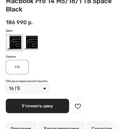
MacBook Pro 14 M5/16/1 TB Space
Black
186 990
р.
Цвет
Память
1 Тб
Объем оперативной памяти
Уточнить цену
Описание
Характеристики
Гарантии
С