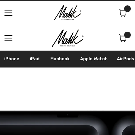
Поиск
Корзина
iPhone
iPad
Macbook
Apple Watch
AirPods
Samsung
Googl