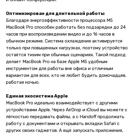
Для бизнеса
Услуги
Блог
Оптимизирован для длительной работы
Благодаря энергоэффективности процессора M5
MacBook Pro способен работать без подзарядки до 24
@ 2019-2026 imalik.ru |
Политика конфиденциальности
часов при воспроизведении видео и до 16 часов в
ИП Соловьев Е. В. ИНН 027320312011
обычном режиме. Система охлаждения активируется
Разработка: youx.agency
только при повышенных нагрузках, поэтому устройство
malik
остаётся тихим при обычных сценариях. Такой подход
делает MacBook Pro на базе Apple M5 удобным
инструментом для работы вне офиса и отличным
вариантом для всех, кто не любит будить домочадцев,
работая ночью.
Единая экосистема Apple
MacBook Pro идеально взаимодействует с другими
устройствами Apple. Через AirDrop и iCloud вы можете с
лёгкостью передавать файлы, а с Handoff продолжать
работу с документами и открывать вкладки Safari с
других своих гаджетов. А ещё запускать приложения,