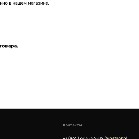
но в нашем магазине.
Контакты
+7 (965) 666-66-8
9
(
WhatsАpp
)
malikpochinit@mail.ru
товара.
Пн-Пт: 10:00 — 21:00
Сб-Вс: 10:00 — 20:00
vk