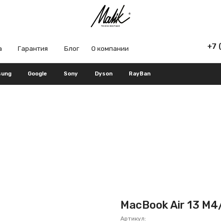
+7 (965) 666-66
рантия
Блог
О компании
Google
Sony
Dyson
RayBan
MacBook Air 13 M4/
Артикул: