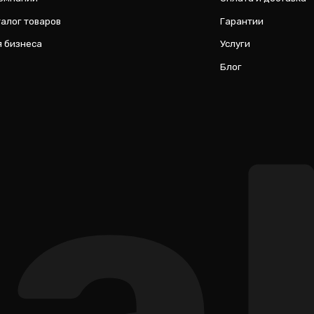
al
ИП Соловьев Е. В. ИНН 027320312011