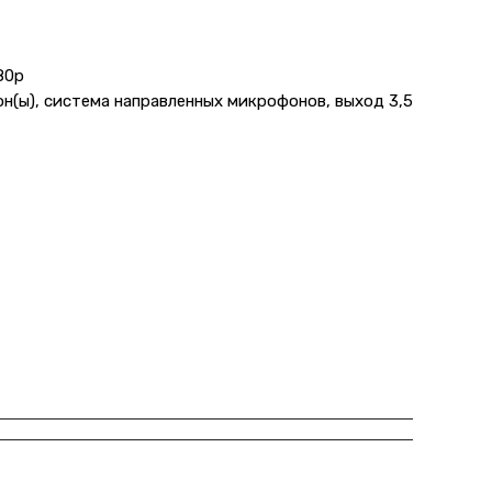
80p
н(ы), система направленных микрофонов, выход 3,5