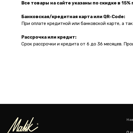
Все товары на сайте указаны по скидке в 15%
Банковская/кредитная карта или QR-Code:
Навигация
При оплате кредитной или банковской карте, а т
О компании
Рассрочка или кредит:
Каталог то
Срок рассрочки и кредита от 6 до 36 месяцев. Пр
Адрес магазина:
Для бизнес
Карла Маркса 25, 1
этаж
Показать на карте