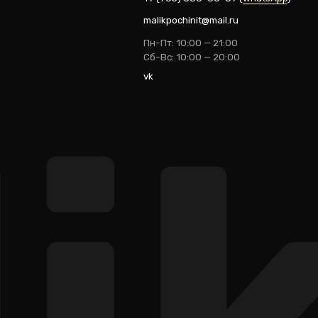
ik
Разработка: youx.agency