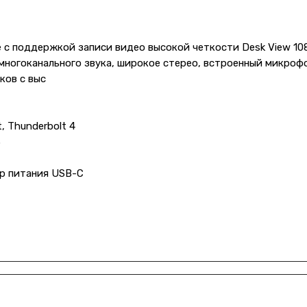
e с поддержкой записи видео высокой четкости Desk View 10
ногоканального звука, широкое стерео, встроенный микрофо
ков с выс
, Thunderbolt 4
3
ер питания USB-C