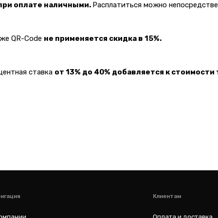
 при оплате наличными.
Расплатиться можно непосредствен
Клиентам
акже QR-Code
не применяется скидка в 15%.
Оплата и доставка
варов
Гарантии
оцентная ставка
от 13% до 40% добавляется к стоимости 
а
Услуги
Блог